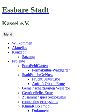
Zum
Essbare Stadt
Inhalt
springen
Kassel e.V.
Menü
Willkommen!
Aktuelles
Konzept
Satzung
Projekte
ForstFeldGarten
Permakultur-Waldgarten
StadtFruchtGeNuss
FruchtKulturErbe
Aufruf: Obst – Ernte
Gemeinschaftsgarten Wesertor
GemüseSelbstErnte
Zusammenspiel Soziokultur
connecting ecosystems
KlimaKOSTmobil
Dokumentation