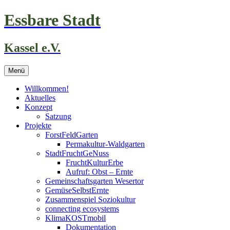
Zum
Essbare Stadt
Inhalt
springen
Kassel e.V.
Menü
Willkommen!
Aktuelles
Konzept
Satzung
Projekte
ForstFeldGarten
Permakultur-Waldgarten
StadtFruchtGeNuss
FruchtKulturErbe
Aufruf: Obst – Ernte
Gemeinschaftsgarten Wesertor
GemüseSelbstErnte
Zusammenspiel Soziokultur
connecting ecosystems
KlimaKOSTmobil
Dokumentation