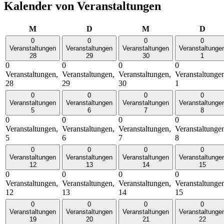
Kalender von Veranstaltungen
Montag
Dienstag
Mittwoch
Donn
M
D
M
D
0
0
0
0
Veranstaltungen
Veranstaltungen
Veranstaltungen
Veranstaltunge
28
29
30
1
0
0
0
0
Veranstaltungen,
Veranstaltungen,
Veranstaltungen,
Veranstaltunge
28
29
30
1
0
0
0
0
Veranstaltungen
Veranstaltungen
Veranstaltungen
Veranstaltunge
5
6
7
8
0
0
0
0
Veranstaltungen,
Veranstaltungen,
Veranstaltungen,
Veranstaltunge
5
6
7
8
0
0
0
0
Veranstaltungen
Veranstaltungen
Veranstaltungen
Veranstaltunge
12
13
14
15
0
0
0
0
Veranstaltungen,
Veranstaltungen,
Veranstaltungen,
Veranstaltunge
12
13
14
15
0
0
0
0
Veranstaltungen
Veranstaltungen
Veranstaltungen
Veranstaltunge
19
20
21
22