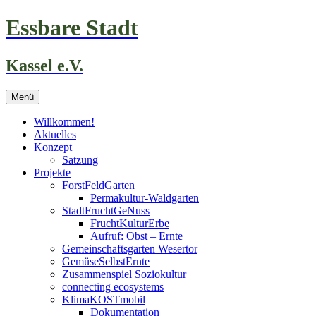
Zum
Essbare Stadt
Inhalt
springen
Kassel e.V.
Menü
Willkommen!
Aktuelles
Konzept
Satzung
Projekte
ForstFeldGarten
Permakultur-Waldgarten
StadtFruchtGeNuss
FruchtKulturErbe
Aufruf: Obst – Ernte
Gemeinschaftsgarten Wesertor
GemüseSelbstErnte
Zusammenspiel Soziokultur
connecting ecosystems
KlimaKOSTmobil
Dokumentation