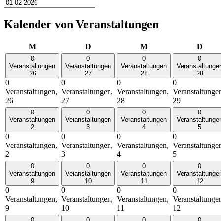
Kalender von Veranstaltungen
Montag
Dienstag
Mittwoch
Donn
M
D
M
D
0
0
0
0
Veranstaltungen
Veranstaltungen
Veranstaltungen
Veranstaltunge
26
27
28
29
0
0
0
0
Veranstaltungen,
Veranstaltungen,
Veranstaltungen,
Veranstaltunge
26
27
28
29
0
0
0
0
Veranstaltungen
Veranstaltungen
Veranstaltungen
Veranstaltunge
2
3
4
5
0
0
0
0
Veranstaltungen,
Veranstaltungen,
Veranstaltungen,
Veranstaltunge
2
3
4
5
0
0
0
0
Veranstaltungen
Veranstaltungen
Veranstaltungen
Veranstaltunge
9
10
11
12
0
0
0
0
Veranstaltungen,
Veranstaltungen,
Veranstaltungen,
Veranstaltunge
9
10
11
12
0
0
0
0