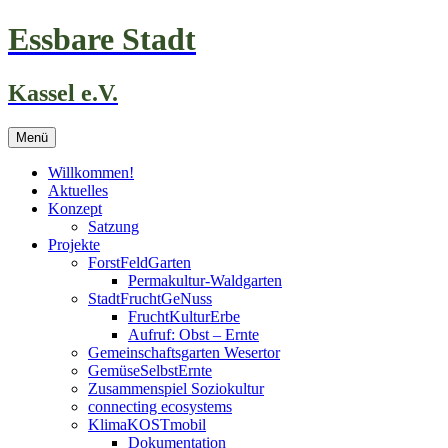
Zum
Essbare Stadt
Inhalt
springen
Kassel e.V.
Menü
Willkommen!
Aktuelles
Konzept
Satzung
Projekte
ForstFeldGarten
Permakultur-Waldgarten
StadtFruchtGeNuss
FruchtKulturErbe
Aufruf: Obst – Ernte
Gemeinschaftsgarten Wesertor
GemüseSelbstErnte
Zusammenspiel Soziokultur
connecting ecosystems
KlimaKOSTmobil
Dokumentation