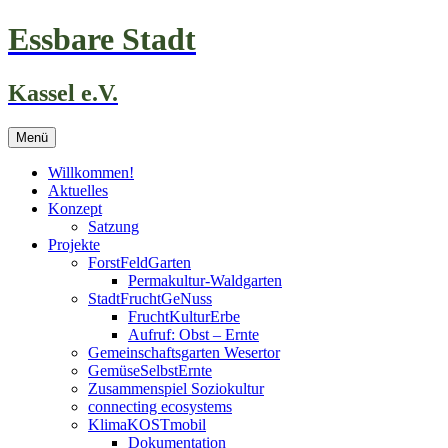
Zum
Essbare Stadt
Inhalt
springen
Kassel e.V.
Menü
Willkommen!
Aktuelles
Konzept
Satzung
Projekte
ForstFeldGarten
Permakultur-Waldgarten
StadtFruchtGeNuss
FruchtKulturErbe
Aufruf: Obst – Ernte
Gemeinschaftsgarten Wesertor
GemüseSelbstErnte
Zusammenspiel Soziokultur
connecting ecosystems
KlimaKOSTmobil
Dokumentation