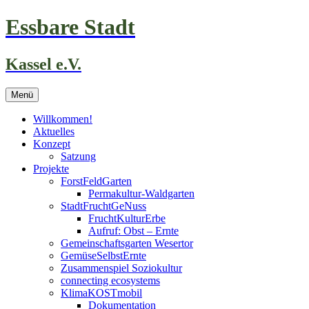
Zum
Essbare Stadt
Inhalt
springen
Kassel e.V.
Menü
Willkommen!
Aktuelles
Konzept
Satzung
Projekte
ForstFeldGarten
Permakultur-Waldgarten
StadtFruchtGeNuss
FruchtKulturErbe
Aufruf: Obst – Ernte
Gemeinschaftsgarten Wesertor
GemüseSelbstErnte
Zusammenspiel Soziokultur
connecting ecosystems
KlimaKOSTmobil
Dokumentation