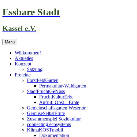
Zum
Essbare Stadt
Inhalt
springen
Kassel e.V.
Menü
Willkommen!
Aktuelles
Konzept
Satzung
Projekte
ForstFeldGarten
Permakultur-Waldgarten
StadtFruchtGeNuss
FruchtKulturErbe
Aufruf: Obst – Ernte
Gemeinschaftsgarten Wesertor
GemüseSelbstErnte
Zusammenspiel Soziokultur
connecting ecosystems
KlimaKOSTmobil
Dokumentation