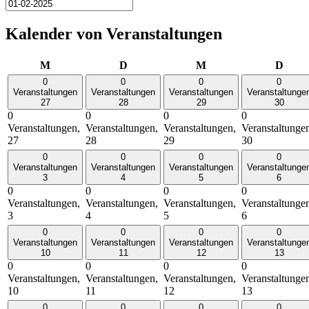
Kalender von Veranstaltungen
Montag
Dienstag
Mittwoch
Donn
M
D
M
D
0
0
0
0
Veranstaltungen
Veranstaltungen
Veranstaltungen
Veranstaltunge
27
28
29
30
0
0
0
0
Veranstaltungen,
Veranstaltungen,
Veranstaltungen,
Veranstaltunge
27
28
29
30
0
0
0
0
Veranstaltungen
Veranstaltungen
Veranstaltungen
Veranstaltunge
3
4
5
6
0
0
0
0
Veranstaltungen,
Veranstaltungen,
Veranstaltungen,
Veranstaltunge
3
4
5
6
0
0
0
0
Veranstaltungen
Veranstaltungen
Veranstaltungen
Veranstaltunge
10
11
12
13
0
0
0
0
Veranstaltungen,
Veranstaltungen,
Veranstaltungen,
Veranstaltunge
10
11
12
13
0
0
0
0