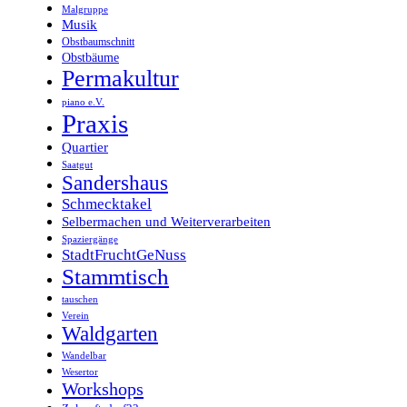
Malgruppe
Musik
Obstbaumschnitt
Obstbäume
Permakultur
piano e.V.
Praxis
Quartier
Saatgut
Sandershaus
Schmecktakel
Selbermachen und Weiterverarbeiten
Spaziergänge
StadtFruchtGeNuss
Stammtisch
tauschen
Verein
Waldgarten
Wandelbar
Wesertor
Workshops