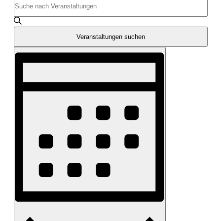
Suche
Schlüsselwort
und
eingeben.
Suche
Ansichten,
nach
Veranstaltungen suchen
Navigation
Veranstaltungen
Veranstaltung
Schlüsselwort.
Ansichten-
Navigation
Monat