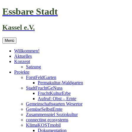
Zum
Essbare Stadt
Inhalt
springen
Kassel e.V.
Menü
Willkommen!
Aktuelles
Konzept
Satzung
Projekte
ForstFeldGarten
Permakultur-Waldgarten
StadtFruchtGeNuss
FruchtKulturErbe
Aufruf: Obst – Ernte
Gemeinschaftsgarten Wesertor
GemüseSelbstErnte
Zusammenspiel Soziokultur
connecting ecosystems
KlimaKOSTmobil
Dokumentation