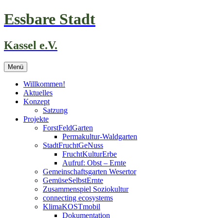
Zum
Essbare Stadt
Inhalt
springen
Kassel e.V.
Menü
Willkommen!
Aktuelles
Konzept
Satzung
Projekte
ForstFeldGarten
Permakultur-Waldgarten
StadtFruchtGeNuss
FruchtKulturErbe
Aufruf: Obst – Ernte
Gemeinschaftsgarten Wesertor
GemüseSelbstErnte
Zusammenspiel Soziokultur
connecting ecosystems
KlimaKOSTmobil
Dokumentation