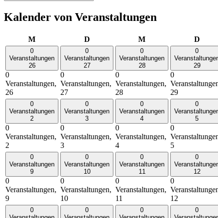
Kalender von Veranstaltungen
Montag
Dienstag
Mittwoch
Donn
M
D
M
D
0
0
0
0
Veranstaltungen
Veranstaltungen
Veranstaltungen
Veranstaltunge
26
27
28
29
0
0
0
0
Veranstaltungen,
Veranstaltungen,
Veranstaltungen,
Veranstaltunge
26
27
28
29
0
0
0
0
Veranstaltungen
Veranstaltungen
Veranstaltungen
Veranstaltunge
2
3
4
5
0
0
0
0
Veranstaltungen,
Veranstaltungen,
Veranstaltungen,
Veranstaltunge
2
3
4
5
0
0
0
0
Veranstaltungen
Veranstaltungen
Veranstaltungen
Veranstaltunge
9
10
11
12
0
0
0
0
Veranstaltungen,
Veranstaltungen,
Veranstaltungen,
Veranstaltunge
9
10
11
12
0
0
0
0
Veranstaltungen
Veranstaltungen
Veranstaltungen
Veranstaltunge