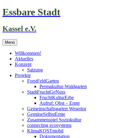
Zum
Essbare Stadt
Inhalt
springen
Kassel e.V.
Menü
Willkommen!
Aktuelles
Konzept
Satzung
Projekte
ForstFeldGarten
Permakultur-Waldgarten
StadtFruchtGeNuss
FruchtKulturErbe
Aufruf: Obst – Ernte
Gemeinschaftsgarten Wesertor
GemüseSelbstErnte
Zusammenspiel Soziokultur
connecting ecosystems
KlimaKOSTmobil
Dokumentation