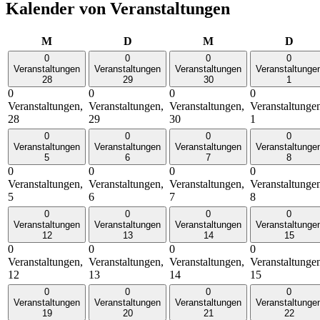
Kalender von Veranstaltungen
Montag
Dienstag
Mittwoch
Donn
M
D
M
D
0
0
0
0
Veranstaltungen
Veranstaltungen
Veranstaltungen
Veranstaltunge
28
29
30
1
0
0
0
0
Veranstaltungen,
Veranstaltungen,
Veranstaltungen,
Veranstaltunge
28
29
30
1
0
0
0
0
Veranstaltungen
Veranstaltungen
Veranstaltungen
Veranstaltunge
5
6
7
8
0
0
0
0
Veranstaltungen,
Veranstaltungen,
Veranstaltungen,
Veranstaltunge
5
6
7
8
0
0
0
0
Veranstaltungen
Veranstaltungen
Veranstaltungen
Veranstaltunge
12
13
14
15
0
0
0
0
Veranstaltungen,
Veranstaltungen,
Veranstaltungen,
Veranstaltunge
12
13
14
15
0
0
0
0
Veranstaltungen
Veranstaltungen
Veranstaltungen
Veranstaltunge
19
20
21
22