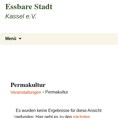
Essbare Stadt
Zum
Inhalt
Kassel e.V.
springen
Suchen
Menü
nach:
Permakultur
Permakultur
Veranstaltungen
Veranstaltungen
Es wurden keine Ergebnisse für diese Ansicht
gefunden. Hier geht es zu den
nächsten