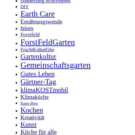
connecting ecosystems
DIY
Earth Care
Ernährungswende
feiern
Forstfeld
ForstFeldGarten
FruchtKulturErbe
Gartenkultur
Gemeinschaftsgarten
Gutes Leben
Gärtner-Tag
klimaKOSTmobil
Klimaküche
Know-How
Kochen
Kreativität
Kunst
Küche für alle