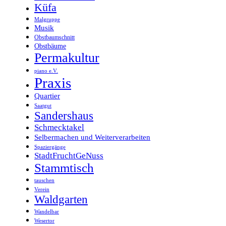
Küfa
Malgruppe
Musik
Obstbaumschnitt
Obstbäume
Permakultur
piano e.V.
Praxis
Quartier
Saatgut
Sandershaus
Schmecktakel
Selbermachen und Weiterverarbeiten
Spaziergänge
StadtFruchtGeNuss
Stammtisch
tauschen
Verein
Waldgarten
Wandelbar
Wesertor