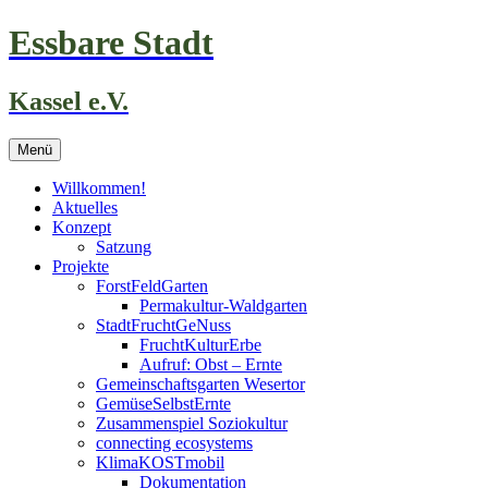
Zum
Essbare Stadt
Inhalt
springen
Kassel e.V.
Menü
Willkommen!
Aktuelles
Konzept
Satzung
Projekte
ForstFeldGarten
Permakultur-Waldgarten
StadtFruchtGeNuss
FruchtKulturErbe
Aufruf: Obst – Ernte
Gemeinschaftsgarten Wesertor
GemüseSelbstErnte
Zusammenspiel Soziokultur
connecting ecosystems
KlimaKOSTmobil
Dokumentation