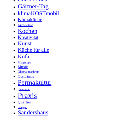
Gärtner-Tag
klimaKOSTmobil
Klimaküche
Know-How
Kochen
Kreativität
Kunst
Küche für alle
Küfa
Malgruppe
Musik
Obstbaumschnitt
Obstbäume
Permakultur
piano e.V.
Praxis
Quartier
Saatgut
Sandershaus