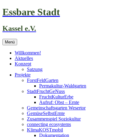
Zum
Essbare Stadt
Inhalt
springen
Kassel e.V.
Menü
Willkommen!
Aktuelles
Konzept
Satzung
Projekte
ForstFeldGarten
Permakultur-Waldgarten
StadtFruchtGeNuss
FruchtKulturErbe
Aufruf: Obst – Ernte
Gemeinschaftsgarten Wesertor
GemüseSelbstErnte
Zusammenspiel Soziokultur
connecting ecosystems
KlimaKOSTmobil
Dokumentation