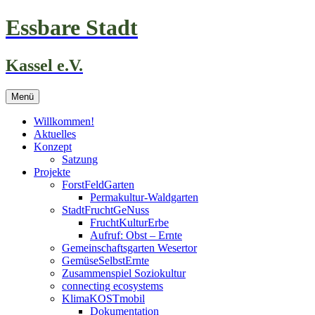
Zum
Essbare Stadt
Inhalt
springen
Kassel e.V.
Menü
Willkommen!
Aktuelles
Konzept
Satzung
Projekte
ForstFeldGarten
Permakultur-Waldgarten
StadtFruchtGeNuss
FruchtKulturErbe
Aufruf: Obst – Ernte
Gemeinschaftsgarten Wesertor
GemüseSelbstErnte
Zusammenspiel Soziokultur
connecting ecosystems
KlimaKOSTmobil
Dokumentation