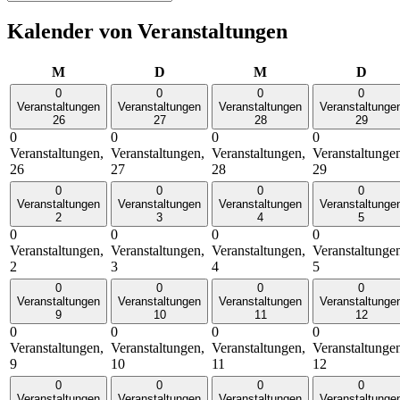
Kalender von Veranstaltungen
Montag
Dienstag
Mittwoch
Donn
M
D
M
D
0
0
0
0
Veranstaltungen
Veranstaltungen
Veranstaltungen
Veranstaltunge
26
27
28
29
0
0
0
0
Veranstaltungen,
Veranstaltungen,
Veranstaltungen,
Veranstaltunge
26
27
28
29
0
0
0
0
Veranstaltungen
Veranstaltungen
Veranstaltungen
Veranstaltunge
2
3
4
5
0
0
0
0
Veranstaltungen,
Veranstaltungen,
Veranstaltungen,
Veranstaltunge
2
3
4
5
0
0
0
0
Veranstaltungen
Veranstaltungen
Veranstaltungen
Veranstaltunge
9
10
11
12
0
0
0
0
Veranstaltungen,
Veranstaltungen,
Veranstaltungen,
Veranstaltunge
9
10
11
12
0
0
0
0
Veranstaltungen
Veranstaltungen
Veranstaltungen
Veranstaltunge