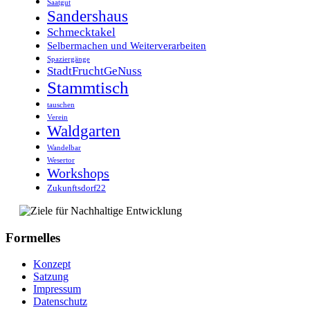
Saatgut
Sandershaus
Schmecktakel
Selbermachen und Weiterverarbeiten
Spaziergänge
StadtFruchtGeNuss
Stammtisch
tauschen
Verein
Waldgarten
Wandelbar
Wesertor
Workshops
Zukunftsdorf22
Formelles
Konzept
Satzung
Impressum
Datenschutz