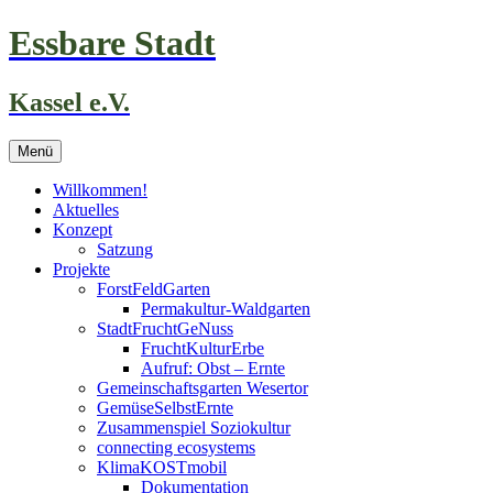
Zum
Essbare Stadt
Inhalt
springen
Kassel e.V.
Menü
Willkommen!
Aktuelles
Konzept
Satzung
Projekte
ForstFeldGarten
Permakultur-Waldgarten
StadtFruchtGeNuss
FruchtKulturErbe
Aufruf: Obst – Ernte
Gemeinschaftsgarten Wesertor
GemüseSelbstErnte
Zusammenspiel Soziokultur
connecting ecosystems
KlimaKOSTmobil
Dokumentation