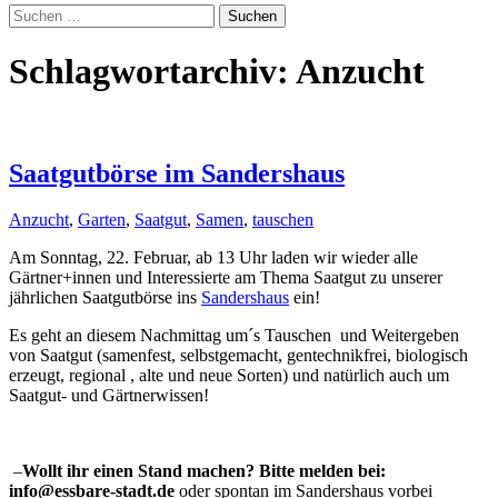
Suchen
nach:
Schlagwortarchiv: Anzucht
Saatgutbörse im Sandershaus
Anzucht
,
Garten
,
Saatgut
,
Samen
,
tauschen
Am Sonntag, 22. Februar, ab 13 Uhr laden wir wieder alle
Gärtner+innen und Interessierte am Thema Saatgut zu unserer
jährlichen Saatgutbörse ins
Sandershaus
ein!
Es geht an diesem Nachmittag um´s Tauschen und Weitergeben
von Saatgut (samenfest, selbstgemacht, gentechnikfrei, biologisch
erzeugt, regional , alte und neue Sorten) und natürlich auch um
Saatgut- und Gärtnerwissen!
–
Wollt ihr einen Stand machen? Bitte melden bei:
info@essbare-stadt.de
oder spontan im Sandershaus vorbei