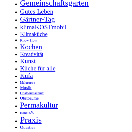
Gemeinschaftsgarten
Gutes Leben
Gärtner-Tag
klimaKOSTmobil
Klimaküche
Know-How
Kochen
Kreativität
Kunst
Küche für alle
Küfa
Malgruppe
Musik
Obstbaumschnitt
Obstbäume
Permakultur
piano e.V.
Praxis
Quartier