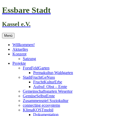
Zum
Essbare Stadt
Inhalt
springen
Kassel e.V.
Menü
Willkommen!
Aktuelles
Konzept
Satzung
Projekte
ForstFeldGarten
Permakultur-Waldgarten
StadtFruchtGeNuss
FruchtKulturErbe
Aufruf: Obst – Ernte
Gemeinschaftsgarten Wesertor
GemüseSelbstErnte
Zusammenspiel Soziokultur
connecting ecosystems
KlimaKOSTmobil
Dokumentation