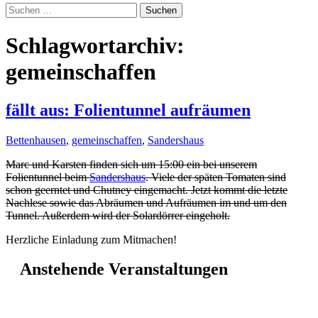
Suchen
nach:
Schlagwortarchiv:
gemeinschaffen
fällt aus: Folientunnel aufräumen
Bettenhausen
,
gemeinschaffen
,
Sandershaus
Marc und Karsten finden sich um 15:00 ein bei unserem
Folientunnel beim
Sandershaus
. Viele der späten Tomaten sind
schon geerntet und Chutney eingemacht. Jetzt kommt die letzte
Nachlese sowie das Abräumen und Aufräumen im und um den
Tunnel. Außerdem wird der Solardörrer eingeholt.
Herzliche Einladung zum Mitmachen!
Anstehende Veranstaltungen