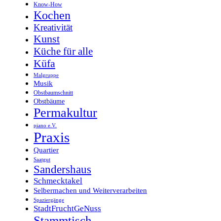
Know-How
Kochen
Kreativität
Kunst
Küche für alle
Küfa
Malgruppe
Musik
Obstbaumschnitt
Obstbäume
Permakultur
piano e.V.
Praxis
Quartier
Saatgut
Sandershaus
Schmecktakel
Selbermachen und Weiterverarbeiten
Spaziergänge
StadtFruchtGeNuss
Stammtisch