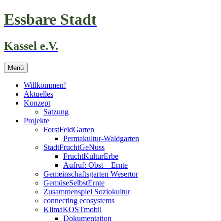
Zum
Essbare Stadt
Inhalt
springen
Kassel e.V.
Menü
Willkommen!
Aktuelles
Konzept
Satzung
Projekte
ForstFeldGarten
Permakultur-Waldgarten
StadtFruchtGeNuss
FruchtKulturErbe
Aufruf: Obst – Ernte
Gemeinschaftsgarten Wesertor
GemüseSelbstErnte
Zusammenspiel Soziokultur
connecting ecosystems
KlimaKOSTmobil
Dokumentation