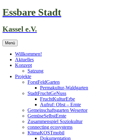
Zum
Essbare Stadt
Inhalt
springen
Kassel e.V.
Menü
Willkommen!
Aktuelles
Konzept
Satzung
Projekte
ForstFeldGarten
Permakultur-Waldgarten
StadtFruchtGeNuss
FruchtKulturErbe
Aufruf: Obst – Ernte
Gemeinschaftsgarten Wesertor
GemüseSelbstErnte
Zusammenspiel Soziokultur
connecting ecosystems
KlimaKOSTmobil
Dokumentation