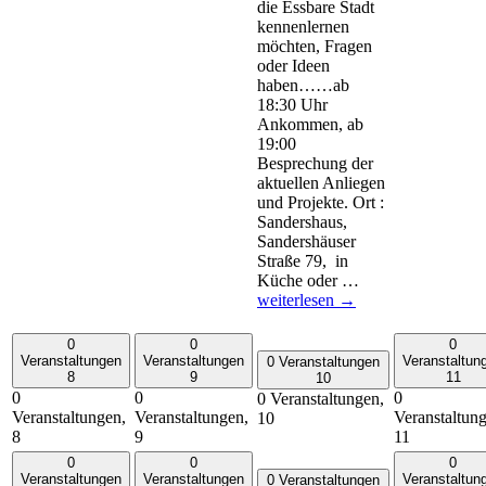
die Essbare Stadt
kennenlernen
möchten, Fragen
oder Ideen
haben……ab
18:30 Uhr
Ankommen, ab
19:00
Besprechung der
aktuellen Anliegen
und Projekte. Ort :
Sandershaus,
Sandershäuser
Straße 79, in
ESST!-
Küche oder …
Essbare
weiterlesen
→
Stadt
Stammtisch
0
0
0
Veranstaltungen
Veranstaltungen
Veranstaltun
0 Veranstaltungen
8
9
11
10
0
0
0
0 Veranstaltungen,
Veranstaltungen,
Veranstaltungen,
Veranstaltun
10
8
9
11
0
0
0
Veranstaltungen
Veranstaltungen
Veranstaltun
0 Veranstaltungen