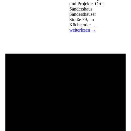
und Projekte. Ort :
Sandershaus,
Sandershäuser
Straße 79, in
ESST!-
Küche oder …
Essbare
weiterlesen
→
Stadt
Stammtisch