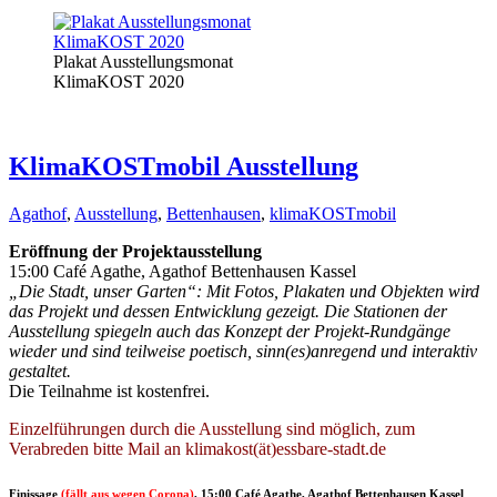
Plakat Ausstellungsmonat
KlimaKOST 2020
KlimaKOSTmobil Ausstellung
Agathof
,
Ausstellung
,
Bettenhausen
,
klimaKOSTmobil
Eröffnung der Projektausstellung
15:00 Café Agathe, Agathof Bettenhausen Kassel
„Die Stadt, unser Garten“: Mit Fotos, Plakaten und Objekten wird
das Projekt und dessen Entwicklung gezeigt. Die Stationen der
Ausstellung spiegeln auch das Konzept der Projekt-Rundgänge
wieder und sind teilweise poetisch, sinn(es)anregend und interaktiv
gestaltet.
Die Teilnahme ist kostenfrei.
Einzelführungen durch die Ausstellung sind möglich, zum
Verabreden bitte Mail an klimakost(ät)essbare-stadt.de
Finissage
(fällt aus wegen Corona)
, 15:00 Café Agathe, Agathof Bettenhausen Kassel