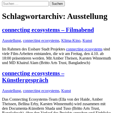
Suchen
nach:
Schlagwortarchiv: Ausstellung
connecting ecosystems – Filmabend
Ausstellung
,
connecting ecosystems
,
Klima-Kino
,
Kunst
Im Rahmen des Essbare Stadt Projektes
connecting ecosystems
sind
viele Film-Arbeiten entstanden, die wir am Freitag, den 4.10. ab
18:00 präsentieren werden. Mit Amber Theisen, Karsten Winnemuth
und MD Khairul Alam (Britto Arts Trust, Bangladesch)
connecting ecosystems –
Künstlergespräch
Ausstellung
,
connecting ecosystems
,
Kunst
Das Connecting Ecosystems-Team (Ella von der Haide, Amber
Theissen, Bellina Erby, Karsten Winnemuth) wird zusammen mit
den Documenta-Künstlern Shada und Tuso (Britto Arts Trust,
Bangladesch) über den Verlauf des Projekts sprechen und Einblicke