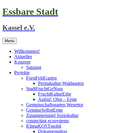
Zum
Essbare Stadt
Inhalt
springen
Kassel e.V.
Menü
Willkommen!
Aktuelles
Konzept
Satzung
Projekte
ForstFeldGarten
Permakultur-Waldgarten
StadtFruchtGeNuss
FruchtKulturErbe
Aufruf: Obst – Ernte
Gemeinschaftsgarten Wesertor
GemüseSelbstErnte
Zusammenspiel Soziokultur
connecting ecosystems
KlimaKOSTmobil
Dokumentation