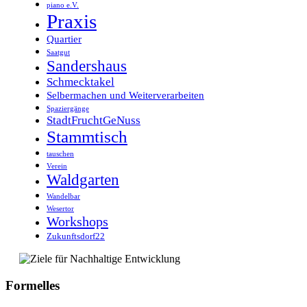
piano e.V.
Praxis
Quartier
Saatgut
Sandershaus
Schmecktakel
Selbermachen und Weiterverarbeiten
Spaziergänge
StadtFruchtGeNuss
Stammtisch
tauschen
Verein
Waldgarten
Wandelbar
Wesertor
Workshops
Zukunftsdorf22
Formelles