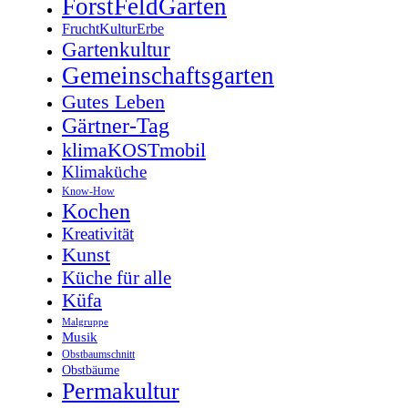
ForstFeldGarten
FruchtKulturErbe
Gartenkultur
Gemeinschaftsgarten
Gutes Leben
Gärtner-Tag
klimaKOSTmobil
Klimaküche
Know-How
Kochen
Kreativität
Kunst
Küche für alle
Küfa
Malgruppe
Musik
Obstbaumschnitt
Obstbäume
Permakultur