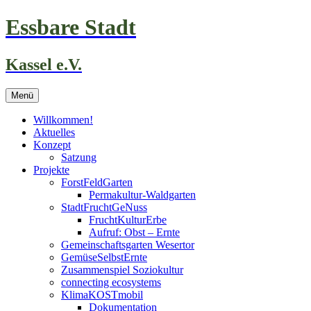
Zum
Essbare Stadt
Inhalt
springen
Kassel e.V.
Menü
Willkommen!
Aktuelles
Konzept
Satzung
Projekte
ForstFeldGarten
Permakultur-Waldgarten
StadtFruchtGeNuss
FruchtKulturErbe
Aufruf: Obst – Ernte
Gemeinschaftsgarten Wesertor
GemüseSelbstErnte
Zusammenspiel Soziokultur
connecting ecosystems
KlimaKOSTmobil
Dokumentation