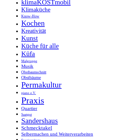
klimaKOSTmobil
Klimaküche
Know-How
Kochen
Kreativität
Kunst
Küche für alle
Küfa
Malgruppe
Musik
Obstbaumschnitt
Obstbäume
Permakultur
piano e.V.
Praxis
Quartier
Saatgut
Sandershaus
Schmecktakel
Selbermachen und Weiterverarbeiten
Spaziergänge