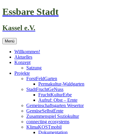
Zum
Essbare Stadt
Inhalt
springen
Kassel e.V.
Menü
Willkommen!
Aktuelles
Konzept
Satzung
Projekte
ForstFeldGarten
Permakultur-Waldgarten
StadtFruchtGeNuss
FruchtKulturErbe
Aufruf: Obst – Ernte
Gemeinschaftsgarten Wesertor
GemüseSelbstErnte
Zusammenspiel Soziokultur
connecting ecosystems
KlimaKOSTmobil
Dokumentation