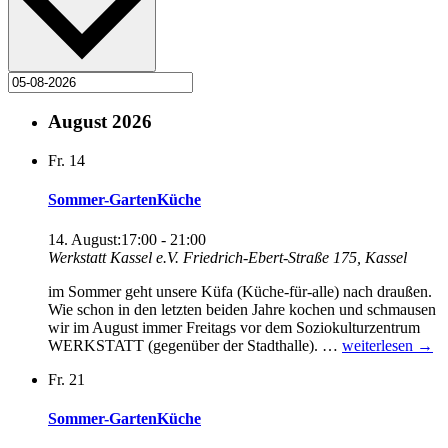
August 2026
Fr.
14
Sommer-GartenKüche
14. August:17:00
-
21:00
Werkstatt Kassel e.V.
Friedrich-Ebert-Straße 175, Kassel
im Sommer geht unsere Küfa (Küche-für-alle) nach draußen.
Wie schon in den letzten beiden Jahre kochen und schmausen
wir im August immer Freitags vor dem Soziokulturzentrum
Sommer-
WERKSTATT (gegenüber der Stadthalle). …
weiterlesen
→
GartenKüche
Fr.
21
Sommer-GartenKüche