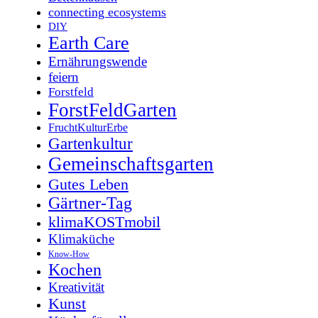
connecting ecosystems
DIY
Earth Care
Ernährungswende
feiern
Forstfeld
ForstFeldGarten
FruchtKulturErbe
Gartenkultur
Gemeinschaftsgarten
Gutes Leben
Gärtner-Tag
klimaKOSTmobil
Klimaküche
Know-How
Kochen
Kreativität
Kunst