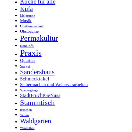
Küche für alle
Küfa
Malgruppe
Musik
Obstbaumschnitt
Obstbäume
Permakultur
piano e.V.
Praxis
Quartier
Saatgut
Sandershaus
Schmecktakel
Selbermachen und Weiterverarbeiten
Spaziergänge
StadtFruchtGeNuss
Stammtisch
tauschen
Verein
Waldgarten
Wandelbar